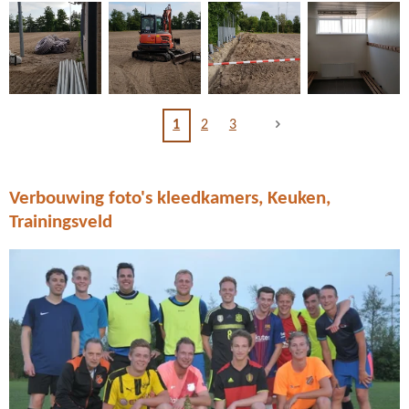
1
2
3
Verbouwing foto's kleedkamers, Keuken,
Trainingsveld