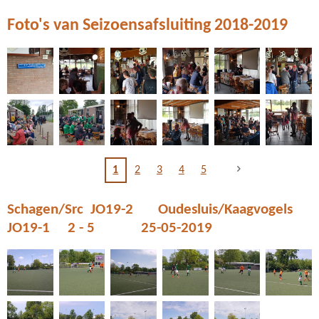
Foto's van Seizoensafsluiting 2018-2019
1
2
3
4
5
Schagen/Src JO19-2 Oudesluis/Kaagvogels
JO19-1 2 - 5 25-05-2019