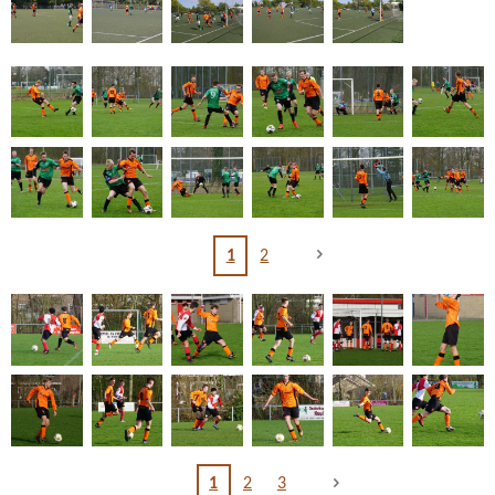
1
2
1
2
3